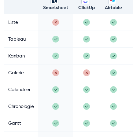
Smartsheet
ClickUp
Airtable
A
Liste
✗
✓
✓
Tableau
✓
✓
✓
Kanban
✓
✓
✓
Galerie
✗
✗
✓
Calendrier
✓
✓
✓
Chronologie
✓
✓
✓
Gantt
✓
✓
✓