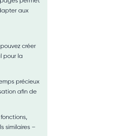
s pages permet
adapter aux
 pouvez créer
l pour la
emps précieux
isation afin de
onctions,
s similaires –