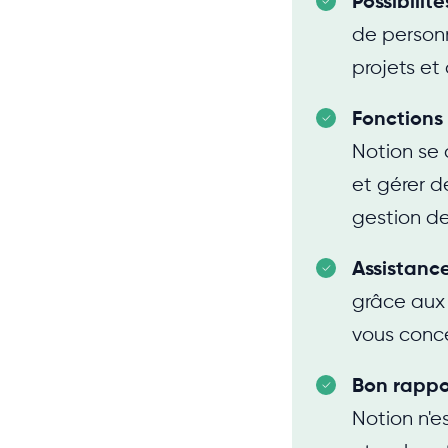
Possibilit
de personn
projets et 
Fonctions
Notion se 
et gérer d
gestion de
Assistanc
grâce aux f
vous conce
Bon rappo
Notion n'es