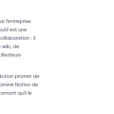
r l'entreprise
util est une
ollaboration : il
 wiki, de
ilisateurs
 Notion promet de
xaminé Notion de
ormant qu'il le