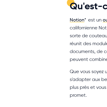
Qu'est-c
Notion
*
est un
ou
californienne Not
sorte de couteau s
réunit des module
documents, de coll
peuvent combiner
Que vous soyez u
s'adapter aux be
plus près et vous 
promet.