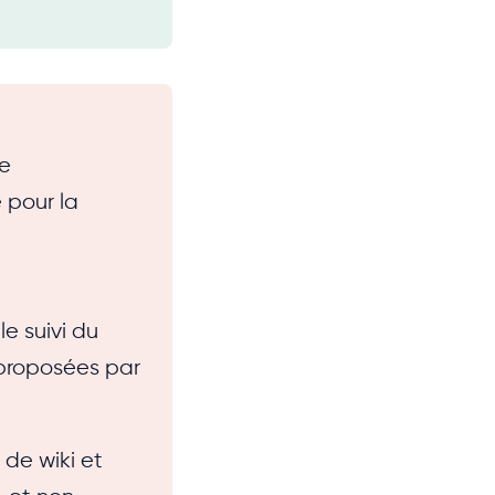
de
 pour la
e suivi du
 proposées par
 de wiki et