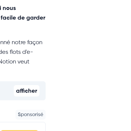
i nous
 facile de garder
onné notre façon
des flots d'e-
Notion veut
afficher
Sponsorisé