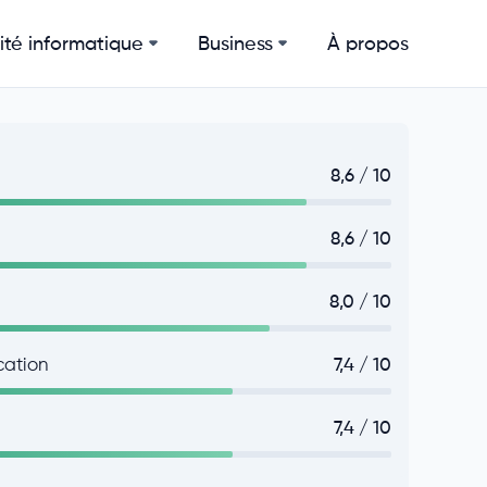
ité informatique
Business
À propos
8,6 / 10
8,6 / 10
8,0 / 10
cation
7,4 / 10
7,4 / 10