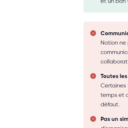
et un bon 
Communica
Notion ne 
communica
collaborat
Toutes le
Certaines 
temps et d
défaut.
Pas un sim