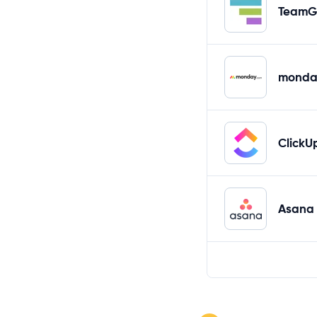
TeamG
monda
ClickU
Asana