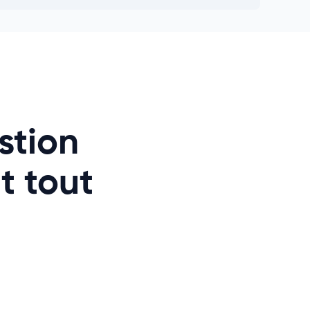
estion
t tout