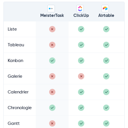
MeisterTask
ClickUp
Airtable
A
Liste
✗
✓
✓
Tableau
✗
✓
✓
Kanban
✓
✓
✓
Galerie
✗
✗
✓
Calendrier
✗
✓
✓
Chronologie
✓
✓
✓
Gantt
✗
✓
✓