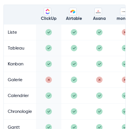
ClickUp
Airtable
Asana
mond
Liste
✓
✓
✓
✗
Tableau
✓
✓
✓
✓
Kanban
✓
✓
✓
✓
Galerie
✗
✓
✗
✗
Calendrier
✓
✓
✓
✓
Chronologie
✓
✓
✓
✓
Gantt
✓
✓
✓
✓