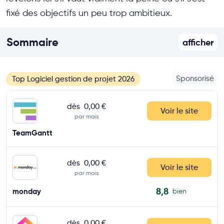
fixé des objectifs un peu trop ambitieux.
Sommaire
afficher
Sponsorisé
Top Logiciel gestion de projet 2026
dès
0,00 €
Voir le site
par mois
TeamGantt
dès
0,00 €
Voir le site
par mois
8,8
monday
bien
dès
0,00 €