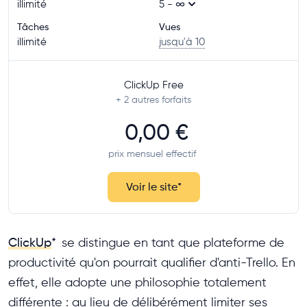
illimité
5 - ∞
Tâches
Vues
illimité
jusqu'à 10
ClickUp Free
+ 2
autres forfaits
0,00 €
prix mensuel effectif
Voir le site
*
ClickUp
*
se distingue en tant que plateforme de
productivité qu'on pourrait qualifier d'anti-Trello. En
effet, elle adopte une philosophie totalement
différente : au lieu de délibérément limiter ses