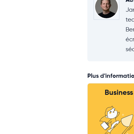
Jan
tec
Ber
écr
séc
Plus d'informatio
Business