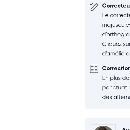
Correcteu
Le correct
majuscules
d'orthogra
Cliquez su
d'améliora
Correctio
En plus de 
ponctuatio
des altern
Au