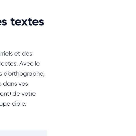
es textes
riels et des
ectes. Avec le
s d'orthographe,
e dans vos
iment) de votre
upe cible.