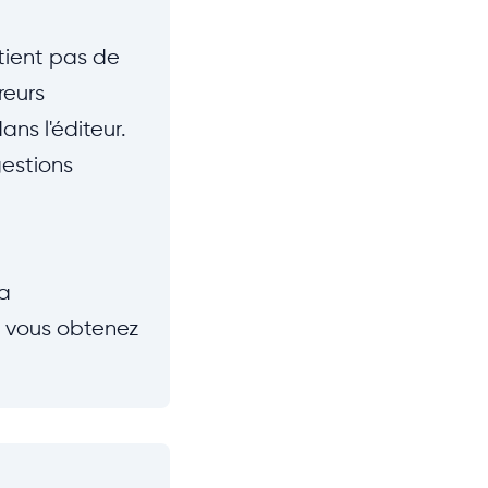
tient pas de
reurs
ans l'éditeur.
gestions
la
c, vous obtenez