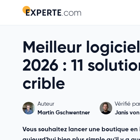
Meilleur logici
2026 : 11 solut
crible
Auteur
Vérifié pa
Martin Gschwentner
Janis von
Vous souhaitez lancer une boutique en li
aujourd'hui bien plus simple qu'il y a 