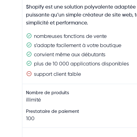
min. 1 000 produits
Shopify est une solution polyvalente adaptée 
min. 10 000 produits
puissante qu’un simple créateur de site web, t
nombre illimité
simplicité et performance.
nombreuses fonctions de vente
Types de produits
s’adapte facilement à votre boutique
Produits physiques
convient même aux débutants
Produits numériques
plus de 10 000 applications disponibles
Services
support client faible
Adhésion
Cartes cadeaux
Nombre de produits
Produits personnalisables
illimité
Abonnements de produits
Prestataire de paiement
Packs de produits
100
Fonctions