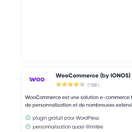
Filtres de produits
Variantes de produits
Stock de produits
Avis des produits
Prestataire de paiement
Internationalisation
WooCommerce (by IONOS)
Fournisseur
(1 188
)
WooCommerce est une solution e-commerce flex
de personnalisation et de nombreuses extensi
plugin gratuit pour WordPress
personnalisation quasi illimitée