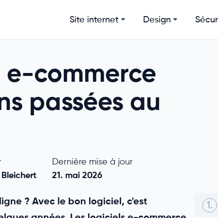
Site internet
Design
Sécur
el e-commerce
ions passées au
r
Dernière mise à jour
 Bleichert
21. mai 2026
gne ? Avec le bon logiciel, c'est
1.
quelques années. Les logiciels e-commerce